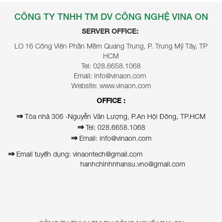
CÔNG TY TNHH TM DV CÔNG NGHỆ VINA ON
SERVER OFFICE:
LO 16 Công Viên Phần Mềm Quang Trung, P. Trung Mỹ Tây, TP
HCM
Tel: 028.6658.1068
Email: info@vinaon.com
Website: www.vinaon.com
OFFICE :
⇒
Tòa nhà 306 -Nguyễn Văn Lượng, P.An Hội Đông, TP.HCM
⇒
Tel: 028.6658.1068
⇒
Email: info@vinaon.com
⇒
Email tuyển dụng: vinaontech@gmail.com
hanhchinhnhansu.vno@gmail.com