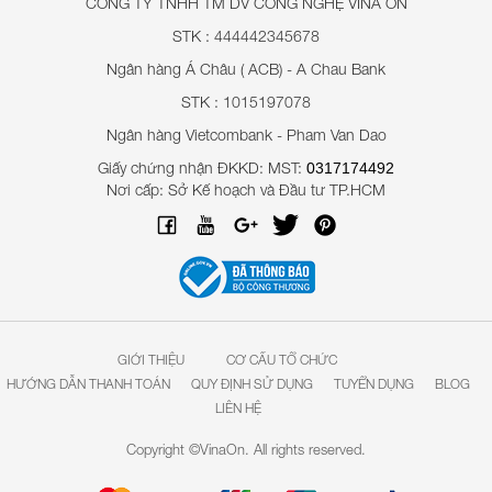
CÔNG TY TNHH TM DV CÔNG NGHỆ VINA ON
STK : 444442345678
Ngân hàng Á Châu ( ACB) - A Chau Bank
STK : 1015197078
Ngân hàng Vietcombank - Pham Van Dao
Giấy chứng nhận ĐKKD: MST:
0317174492
Nơi cấp: Sở Kế hoạch và Đầu tư TP.HCM
GIỚI THIỆU
CƠ CẤU TỔ CHỨC
HƯỚNG DẪN THANH TOÁN
QUY ĐỊNH SỬ DỤNG
TUYỂN DỤNG
BLOG
LIÊN HỆ
Copyright ©VinaOn. All rights reserved.