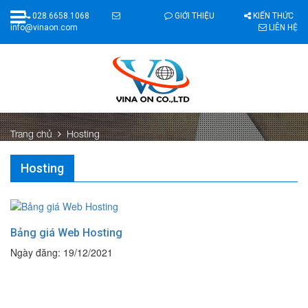
028.6658.1068
GIỚI THIỆU
KIẾN THỨC
info@vinaon.com
LIÊN HỆ
Trang chủ
Hosting
Hosting
Bảng giá Web Hosting
Ngày đăng: 19/12/2021