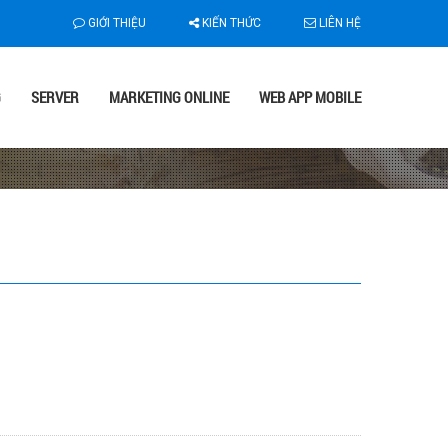
GIỚI THIỆU
KIẾN THỨC
LIÊN HỆ
G
SERVER
MARKETING ONLINE
WEB APP MOBILE