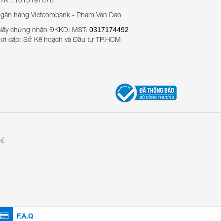
gân hàng Vietcombank - Pham Van Dao
iấy chứng nhận ĐKKD: MST:
0317174492
ơi cấp: Sở Kế hoạch và Đầu tư TP.HCM
HỆ
F.A.Q