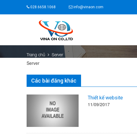
028.6658.1068
info@vinaon.com
Trang chủ
Server
Server
Các bài đăng khác
Thiết kế website
11/09/2017