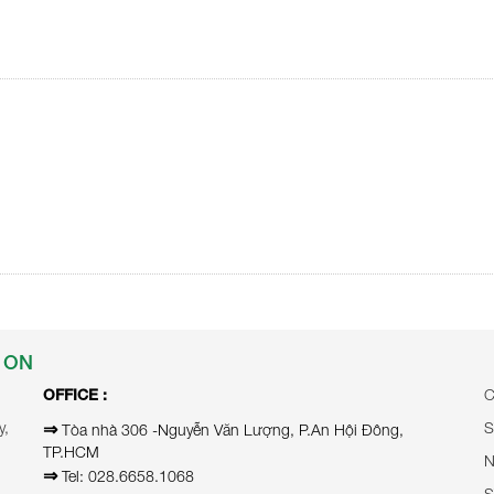
 ON
OFFICE :
C
y,
⇒
S
Tòa nhà 306 -Nguyễn Văn Lượng, P.An Hội Đông,
TP.HCM
N
⇒
Tel: 028.6658.1068
S