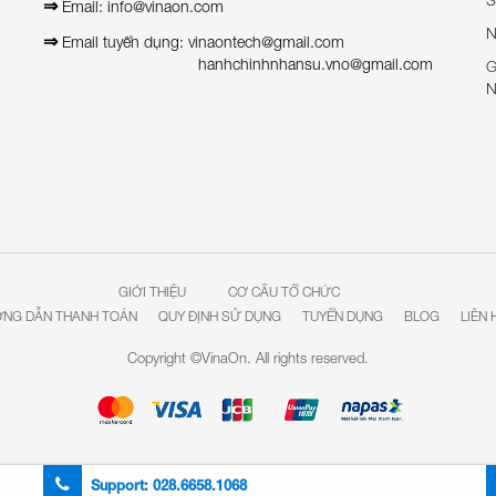
⇒
Email: info@vinaon.com
N
⇒
Email tuyển dụng: vinaontech@gmail.com
hanhchinhnhansu.vno@gmail.com
G
N
GIỚI THIỆU
CƠ CẤU TỔ CHỨC
NG DẪN THANH TOÁN
QUY ĐỊNH SỬ DỤNG
TUYỂN DỤNG
BLOG
LIÊN 
Copyright ©VinaOn. All rights reserved.
Support:
028.6658.1068