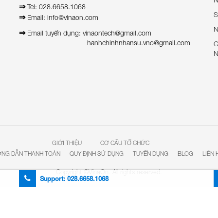
⇒
Tel: 028.6658.1068
S
⇒
Email: info@vinaon.com
N
⇒
Email tuyển dụng: vinaontech@gmail.com
hanhchinhnhansu.vno@gmail.com
G
N
GIỚI THIỆU
CƠ CẤU TỔ CHỨC
NG DẪN THANH TOÁN
QUY ĐỊNH SỬ DỤNG
TUYỂN DỤNG
BLOG
LIÊN 
Copyright ©VinaOn. All rights reserved.
Support:
028.6658.1068