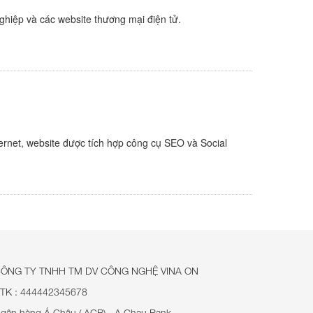
hiệp và các website thương mại điện tử.
ternet, website được tích hợp công cụ SEO và Social
ÔNG TY TNHH TM DV CÔNG NGHỆ VINA ON
TK : 444442345678
gân hàng Á Châu ( ACB) - A Chau Bank