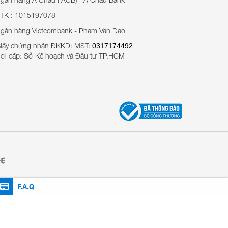
TK : 1015197078
gân hàng Vietcombank - Pham Van Dao
iấy chứng nhận ĐKKD: MST:
0317174492
ơi cấp: Sở Kế hoạch và Đầu tư TP.HCM
HỆ
F.A.Q